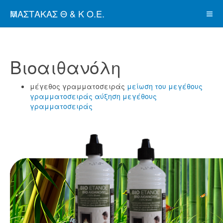
ΜΑΣΤΑΚΑΣ Θ & Κ Ο.Ε.
Βιοαιθανόλη
μέγεθος γραμματοσειράς
μείωση του μεγέθους
γραμματοσειράς
αύξηση μεγέθους
γραμματοσειράς