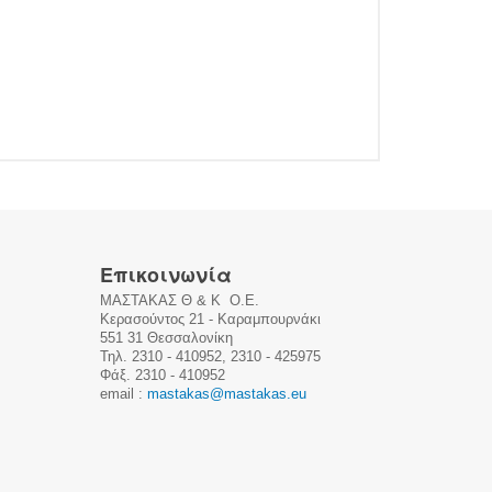
Επικοινωνία
ΜΑΣΤΑΚΑΣ Θ & Κ Ο.Ε.
Kερασούντος 21 - Καραμπουρνάκι
551 31 Θεσσαλονίκη
Τηλ. 2310 - 410952, 2310 - 425975
Φάξ. 2310 - 410952
email :
mastakas@mastakas.eu